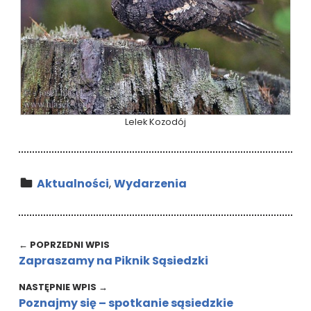
Lelek Kozodój
Kategoria:
Aktualności
,
Wydarzenia
Wróć do głównej nawigacji
Nawigacja wpisu
← POPRZEDNI WPIS
Zapraszamy na Piknik Sąsiedzki
NASTĘPNIE WPIS →
Poznajmy się – spotkanie sąsiedzkie