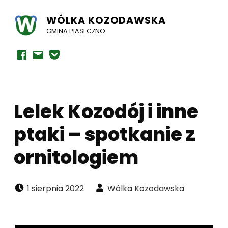
WÓLKA KOZODAWSKA
GMINA PIASECZNO
Facebook
E-mail
Powiadomienia mailowe
Lelek Kozodój i inne
ptaki – spotkanie z
ornitologiem
Dodano:
Napisał:
1 sierpnia 2022
Wólka Kozodawska